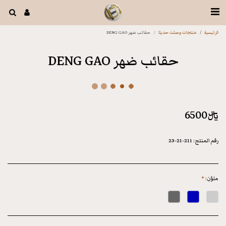
الرئيسية
منتجات وصلت حديثا
حقائب ضهر DENG GAO
حقائب ضهر DENG GAO
﷼
6500
رقم المنتج:
211-21-23
ملوّن:
*