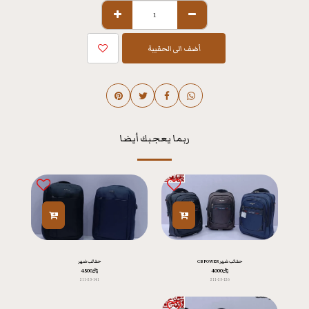
أضف الى الحقيبة
ربما يعجبك أيضا
حقائب ضهر CB POWER
حقائب ضهر
﷼
4000
﷼
4500
211-23-141
211-23-126