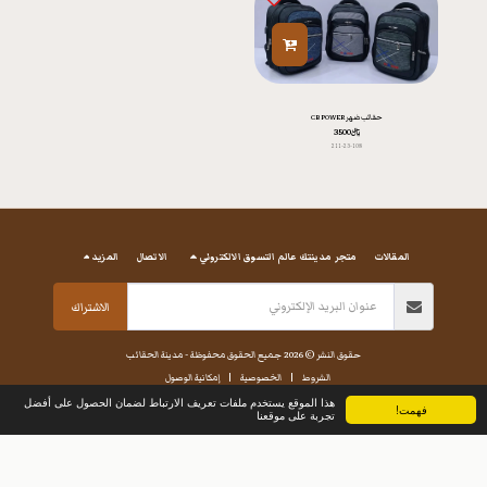
حقائب ضهر CB POWER
﷼
3500
211-23-108
المقالات
متجر مدينتك عالم التسوق الالكتروني
الاتصال
المزيد
الاشتراك
حقوق النشر © 2026 جميع الحقوق محفوظة -
مدينة الحقائب
الشروط
|
الخصوصية
|
إمكانية الوصول
هذا الموقع يستخدم ملفات تعريف الارتباط لضمان الحصول على أفضل
فهمت!
تجربة على موقعنا