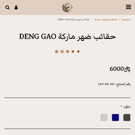
الرئيسية
منتجات وصلت حديثا
حقائب ضهر ماركة DENG GAO
حقائب ضهر ماركة DENG GAO
﷼
6000
رقم المنتج:
211-20-167
ملوّن:
*