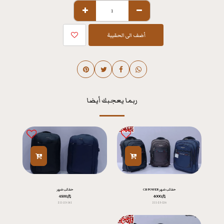
أضف الى الحقيبة
ربما يعجبك أيضا
حقائب ضهر CB POWER
حقائب ضهر
﷼
4000
﷼
4500
211-23-141
211-23-126