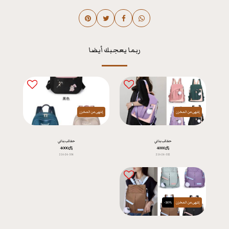
ربما يعجبك أيضا
إنتهى من المخزن
إنتهى من المخزن
حقائب بناتي
حقائب بناتي
﷼
4000
﷼
4000
216-24-334
216-24-332
إنتهى من المخزن
-20%