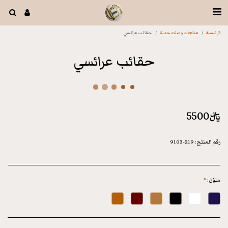
الرئيسية
منتجات وصلت حديثا
حقائب عرائسي
حقائب عرائسي
﷼
5500
رقم المنتج:
219-9103
ملوّن:
*