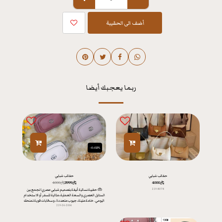
أضف الى الحقيبة
ربما يعجبك أيضا
-0.02%
حقائب شبابي
حقائب شبابي
﷼
4000
﷼
3999
﷼
4000
219-8078
👜 حقيبة نسائية أنيقة بتصميم شبابي عصري! تجمع بين
الستايل العصري والسعة العملية، مثالية للسفر أو الاستخدام
اليومي. خامة متينة، جيوب متعددة، وسحّابات قوية تمنحك
219-24-2064
تنظيمًا وأناقة في كل مشوار. اختاري حقيبتك التي تعكس
شخصيتك! 💫