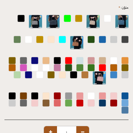
ملوّن:
*