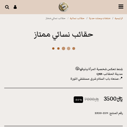
الرئيسية
منتجات وصلت حديثا
حقائب نسائية
حقائب نسائي ممتاز
حقائب نسائي ممتاز
📍صنعاء باب السلام شرق مستشفي الثورة
﷼
3500
﷼
7000
-50%
رقم المنتج:
219-2320