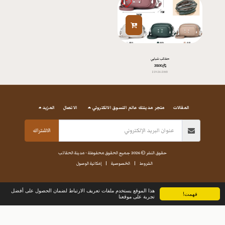
حقائب شبابي
﷼
3500
219-24-2065
المقالات
متجر مدينتك عالم التسوق الالكتروني
الاتصال
المزيد
الاشتراك
حقوق النشر © 2026 جميع الحقوق محفوظة -
مدينة الحقائب
الشروط
|
الخصوصية
|
إمكانية الوصول
هذا الموقع يستخدم ملفات تعريف الارتباط لضمان الحصول على أفضل
فهمت!
تجربة على موقعنا